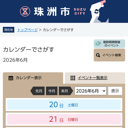
ペ
メ
ー
ニ
ジ
ュ
の
ー
先
を
トップページ
>
カレンダーでさがす
現在地
頭
飛
で
ば
本
複数期間開催
す
し
のイベント
文
カレンダーでさがす
。
て
イベント検索
本
2026年6月
文
へ
カレンダー表示
イベント一覧表示
先月
今月
来月
20
土曜日
日
21
日曜日
日