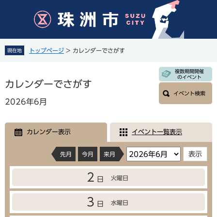
ペ
メ
ー
ニ
ジ
ュ
の
ー
先
を
トップページ
>
カレンダーでさがす
現在地
頭
飛
で
ば
本
複数期間開催
す
し
のイベント
文
カレンダーでさがす
。
て
イベント検索
本
2026年6月
文
へ
カレンダー表示
イベント一覧表示
先月
今月
来月
2
火曜日
日
3
水曜日
日