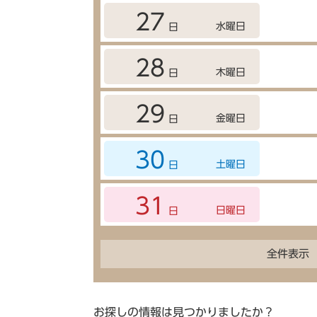
27
水曜日
日
28
木曜日
日
29
金曜日
日
30
土曜日
日
31
日曜日
日
全件表示
お探しの情報は見つかりましたか？