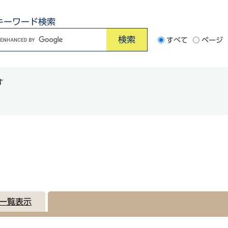
キーワード検索
G
すべて
ページ
o
o
す
e
カ
ス
タ
ム
検
索
一覧表示