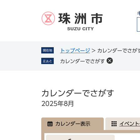
ペ
メ
ー
ニ
ジ
ュ
の
ー
先
を
頭
飛
g
で
ば
トップページ
>
カレンダーでさが
現在地
l
す
し
カレンダーでさがす
足あと
。
て
本
文
本
へ
文
カレンダーでさがす
2025年8月
カレンダー表示
イベント