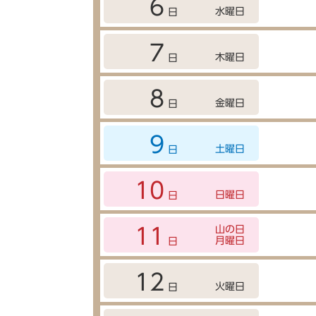
6
水曜日
日
7
木曜日
日
8
金曜日
日
9
土曜日
日
10
日曜日
日
山の日
11
月曜日
日
12
火曜日
日