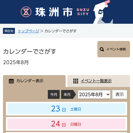
ペ
メ
ー
ニ
ジ
ュ
の
ー
先
を
トップページ
>
カレンダーでさがす
現在地
頭
飛
で
ば
本
す
し
イベント検索
文
カレンダーでさがす
。
て
本
2025年8月
文
へ
カレンダー表示
イベント一覧表示
今月
来月
23
土曜日
日
24
日曜日
日