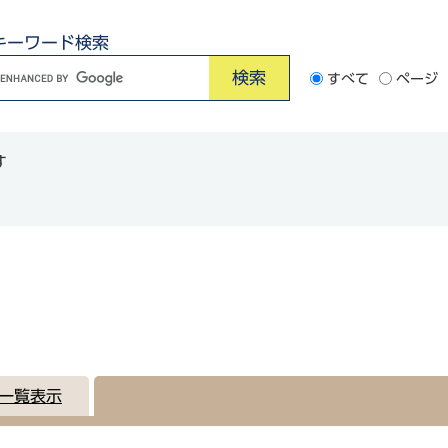
キーワード検索
G
すべて
ページ
o
o
す
e
カ
ス
タ
ム
検
索
一覧表示