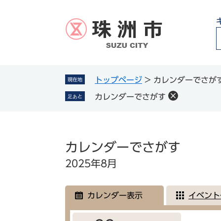
ペ
メ
ー
ニ
ジ
ュ
の
ー
先
を
頭
飛
g
で
ば
トップページ
>
カレンダーでさが
現在地
l
す
し
カレンダーでさがす
足あと
。
て
本
文
本
へ
文
カレンダーでさがす
2025年8月
カレンダー表示
イベント