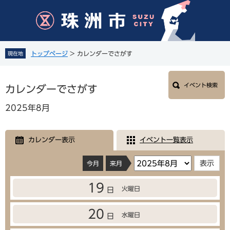
ペ
メ
ー
ニ
ジ
ュ
の
ー
先
を
トップページ
>
カレンダーでさがす
現在地
頭
飛
で
ば
本
す
し
イベント検索
文
カレンダーでさがす
。
て
本
2025年8月
文
へ
カレンダー表示
イベント一覧表示
今月
来月
19
火曜日
日
20
水曜日
日