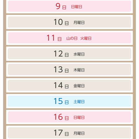
9
日曜日
日
10
月曜日
日
11
山の日
火曜日
日
12
水曜日
日
13
木曜日
日
14
金曜日
日
15
土曜日
日
16
日曜日
日
17
月曜日
日