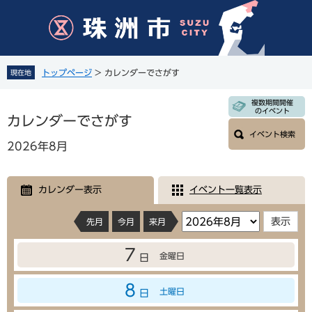
ペ
メ
ー
ニ
ジ
ュ
の
ー
先
を
トップページ
>
カレンダーでさがす
現在地
頭
飛
で
ば
本
複数期間開催
す
し
のイベント
文
カレンダーでさがす
。
て
イベント検索
本
2026年8月
文
へ
カレンダー表示
イベント一覧表示
先月
今月
来月
7
金曜日
日
8
土曜日
日