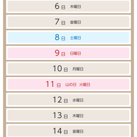
6
木曜日
日
7
金曜日
日
8
土曜日
日
9
日曜日
日
10
月曜日
日
11
山の日
火曜日
日
12
水曜日
日
13
木曜日
日
14
金曜日
日