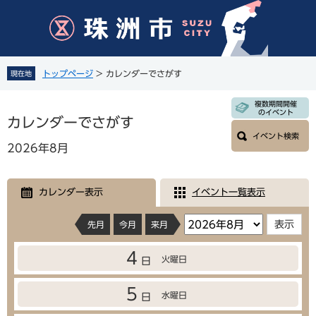
ペ
メ
ー
ニ
ジ
ュ
の
ー
先
を
トップページ
>
カレンダーでさがす
現在地
頭
飛
で
ば
本
複数期間開催
す
し
のイベント
文
カレンダーでさがす
。
て
イベント検索
本
2026年8月
文
へ
カレンダー表示
イベント一覧表示
先月
今月
来月
4
火曜日
日
5
水曜日
日